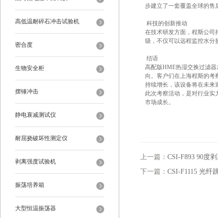
步建立了一套覆盖全球的售
高低温耐碎石冲击试验机
科技的创新推动
在技术研发方面，程斯公司
级，不仅可以远程监控水分损
密合度
结语
高配版HME热湿交换过滤器
生物安全柜
向。客户们在上海程斯的考
持续增长，该设备将在未来
摆锤冲击
此次考察活动，是对行业实
市场成长。
静电衰减测试仪
耐屈挠破坏性测定仪
上一篇：
CSI-F893 9
剥离强度试验机
下一篇：
CSI-F1115
振荡培养箱
大型恒温振荡器