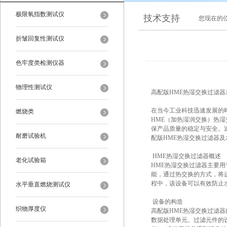
极限氧指数测试仪
技术支持
您现在的
折皱回复性测试仪
色牢度类检测仪器
物理性测试仪
高配版HME热湿交换过滤
在当今工业科技迅速发展的
燃烧类
HME（加热湿润交换）热
保产品质量的稳定与安全。
耐磨试验机
配版HME热湿交换过滤器及
HME热湿交换过滤器概述
老化试验箱
HME热湿交换过滤器主要
能，通过热交换的方式，将
程中，该设备可以有效防止水
水平垂直燃烧测试仪
设备的构造
织物厚度仪
高配版HME热湿交换过滤器
数据处理单元。过滤元件的