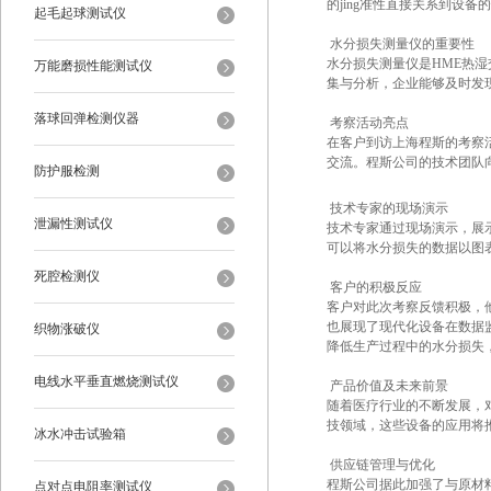
的jing准性直接关系到设
起毛起球测试仪
水分损失测量仪的重要性
水分损失测量仪是HME热湿
万能磨损性能测试仪
集与分析，企业能够及时发
落球回弹检测仪器
考察活动亮点
在客户到访上海程斯的考察
交流。程斯公司的技术团队
防护服检测
技术专家的现场演示
泄漏性测试仪
技术专家通过现场演示，展
可以将水分损失的数据以图
死腔检测仪
客户的积极反应
客户对此次考察反馈积极，
也展现了现代化设备在数据
织物涨破仪
降低生产过程中的水分损失
电线水平垂直燃烧测试仪
产品价值及未来前景
随着医疗行业的不断发展，
技领域，这些设备的应用将
冰水冲击试验箱
供应链管理与优化
程斯公司据此加强了与原材
点对点电阻率测试仪